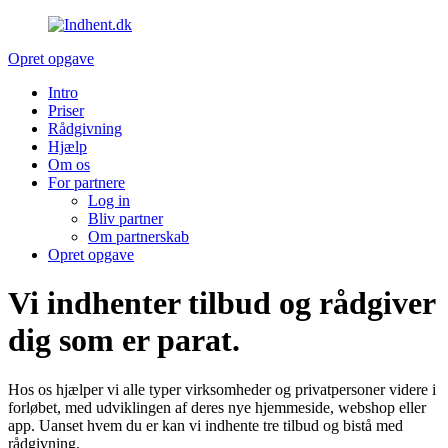
Opret opgave
Intro
Priser
Rådgivning
Hjælp
Om os
For partnere
Log in
Bliv partner
Om partnerskab
Opret opgave
Vi indhenter tilbud og rådgiver
dig som er
parat
.
Hos os hjælper vi alle typer virksomheder og privatpersoner videre i
forløbet, med udviklingen af deres nye hjemmeside, webshop eller
app. Uanset hvem du er kan vi indhente tre tilbud og bistå med
rådgivning.