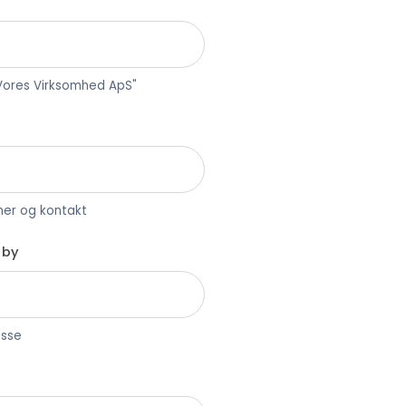
"Vores Virksomhed ApS"
oner og kontakt
 by
esse